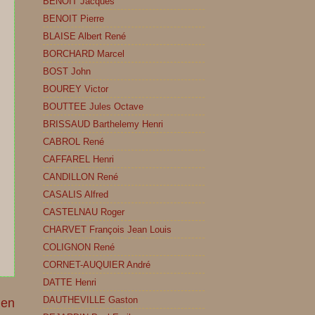
BENOIT Jacques
BENOIT Pierre
BLAISE Albert René
BORCHARD Marcel
BOST John
BOUREY Victor
BOUTTEE Jules Octave
BRISSAUD Barthelemy Henri
CABROL René
CAFFAREL Henri
CANDILLON René
CASALIS Alfred
CASTELNAU Roger
CHARVET François Jean Louis
COLIGNON René
CORNET-AUQUIER André
DATTE Henri
DAUTHEVILLE Gaston
ien