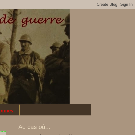
sonnes
Au cas où...