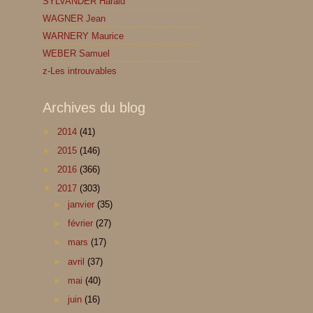
SYLVANDER Harald
WAGNER Jean
WARNERY Maurice
WEBER Samuel
z-Les introuvables
Archives du blog
►
2014
(41)
►
2015
(146)
►
2016
(366)
▼
2017
(303)
►
janvier
(35)
►
février
(27)
►
mars
(17)
►
avril
(37)
►
mai
(40)
►
juin
(16)