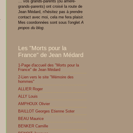
… vos grands-parents (ou arrière-
grands-parents) ont croisé la route de
Jean Médard, n'hésitez pas à prendre
contact avec moi, cela me fera plaisir.
Mes coordonnées sont sous l'onglet
A
propos du blog
.
s
Les "Morts pour la
France" de Jean Médard
1-Page d'accueil des "Morts pour la
France" de Jean Médard
2-Lien vers le site "Mémoire des
hommes"
ALLIER Roger
ALLY Louis
AMPHOUX Olivier
BAILLOT Georges Etienne Soter
BEAU Maurice
BENKER Camille