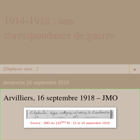
1914-1918 : une
correspondance de guerre
Première guerre mondiale (1914-1918). Lettres de Jean
Médard.
▼
dimanche 16 septembre 2018
Arvilliers, 16 septembre 1918 – JMO
ème
Source : JMO du 132
RI - 15 et 16 septembre 1918